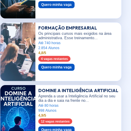
Quero minha vaga
FORMAÇÃO EMPRESARIAL
Os principais cursos mais exigidos na área
administrativa. Esse treinamento...
Até 740 horas
2.854 Alunos
4,8/5
4 vagas restantes
Quero minha vaga
DOMINE A INTELIGÊNCIA ARTIFICIAL
Aprenda a usar a Inteligência Artificial no seu
dia a dia e saia na frente no...
Até 80 horas
998 Alunos
4,9/5
12 vagas restantes
Quero minha vaga