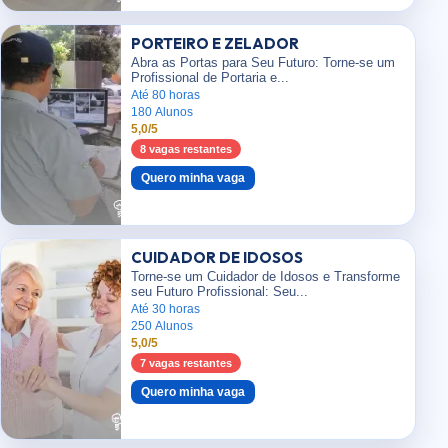
PORTEIRO E ZELADOR
Abra as Portas para Seu Futuro: Torne-se um
Profissional de Portaria e...
Até 80 horas
180 Alunos
5,0/5
8 vagas restantes
Quero minha vaga
CUIDADOR DE IDOSOS
Torne-se um Cuidador de Idosos e Transforme
seu Futuro Profissional: Seu...
Até 30 horas
250 Alunos
5,0/5
7 vagas restantes
Quero minha vaga