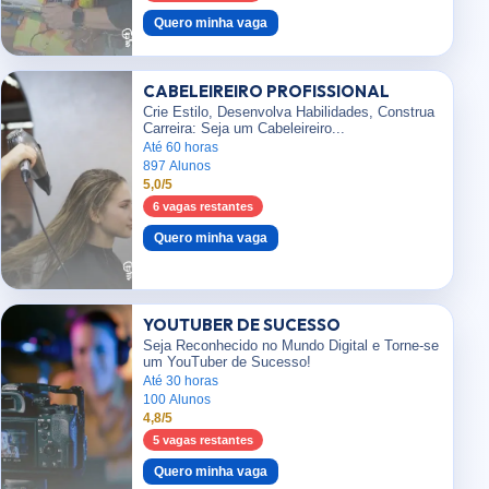
Quero minha vaga
CABELEIREIRO PROFISSIONAL
Crie Estilo, Desenvolva Habilidades, Construa
Carreira: Seja um Cabeleireiro...
Até 60 horas
897 Alunos
5,0/5
6 vagas restantes
Quero minha vaga
YOUTUBER DE SUCESSO
Seja Reconhecido no Mundo Digital e Torne-se
um YouTuber de Sucesso!
Até 30 horas
100 Alunos
4,8/5
5 vagas restantes
Quero minha vaga