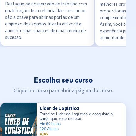
Destaque-se no mercado de trabalho com
melhores professo
qualificação de excelência! Nossos cursos
proporcionam uma 
são a chave para abrir as portas de um
complementada por
emprego dos sonhos. Invista em você e
Assim, você terá 
aumente suas chances de uma carreira de
experiência prátic
sucesso.
aumentando sua e
Escolha seu curso
Clique no curso para abrir a página do curso.
Líder de Logística
Torne-se Líder de Logística e conquiste o
cargo que você merece
Até 80 horas
120 Alunos
4,8/5