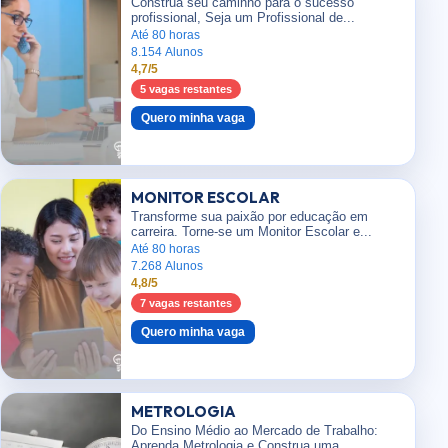
Construa seu caminho para o sucesso
profissional, Seja um Profissional de...
Até 80 horas
8.154 Alunos
4,7/5
5 vagas restantes
Quero minha vaga
MONITOR ESCOLAR
Transforme sua paixão por educação em
carreira. Torne-se um Monitor Escolar e...
Até 80 horas
7.268 Alunos
4,8/5
7 vagas restantes
Quero minha vaga
METROLOGIA
Do Ensino Médio ao Mercado de Trabalho:
Aprenda Metrologia e Construa uma...